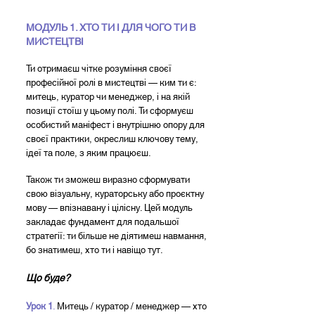
МОДУЛЬ 1. ХТО ТИ І ДЛЯ ЧОГО ТИ В
МИСТЕЦТВІ
Ти отримаєш чітке розуміння своєї
професійної ролі в мистецтві — ким ти є:
митець, куратор чи менеджер, і на якій
позиції стоїш у цьому полі. Ти сформуєш
особистий маніфест і внутрішню опору для
своєї практики, окреслиш ключову тему,
ідеї та поле, з яким працюєш.
Також ти зможеш виразно сформувати
свою візуальну, кураторську або проєктну
мову — впізнавану і цілісну. Цей модуль
закладає фундамент для подальшої
стратегії: ти більше не діятимеш навмання,
бо знатимеш, хто ти і навіщо тут.
Що буде?
Урок 1
.
Митець / куратор / менеджер — хто