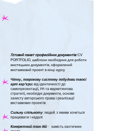
АЄШ
АЄШ
Готовий пакет професійних документів:
CV
PORTFOLIO, шаблони необхідних для роботи
мистецьких документів, оформлений
виставковий проект в кінці курсу
Чітку, покрокову систему побудови твоєї
арт кар'єри:
від ідентичності до
самопрезентації, PR та маркетингова
стратегії, необхідні документи, основи
захисту авторського права і реалізації
виставкових проектів​
Сильну спільноту:
людей, з якими хочеться
працювати і надалі
Конкретний план дій
- замість хаотичних