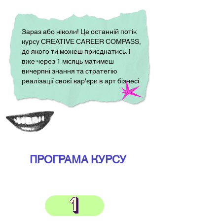
ІЯ
ІЯ
Зараз або ніколи! Це останній потік
курсу CREATIVE CAREER COMPASS,
до якого ти можеш приєднатись. І
вже через 1 місяць матимеш
вичерпні знання та стратегію
реалізації своєї кар'єри в арт бізнесі
ПРОГРАМА КУРСУ