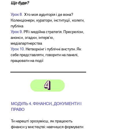
Що буде?
Урок 8
.
Хто моя аудиторія і де вона?
Колекціонери, куратори, інституції, колеги,
публіка
Урок 9.
PR і медійна стратегія. Пресрелізи,
анонси, згадки, інтерв’ю,
медіапартнерства
Урок 10.
Нетворкінг і публічні виступи. Як
себе представляти, говорити на панелі,
працювати на події
МОДУЛЬ 4. ФІНАНСИ, ДОКУМЕНТИ І
ПРАВО
Ти нарешті зрозумієш, як працюють
фінанси у мистецтві: навчишся формувати