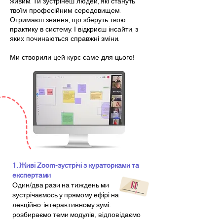
живим. Ти зустрінеш людей, які стануть
твоїм професійним середовищем.
Отримаєш знання, що зберуть твою
практику в систему. І відкриєш інсайти, з
яких починаються справжні зміни.
Ми створили цей курс саме для цього!
1. Живі Zoom-зустрічі з кураторками та
експертами
Один/два рази на тиждень ми
зустрічаємось у прямому ефірі на
лекційно-інтерактивному зумі:
розбираємо теми модулів, відповідаємо