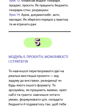
Урок 13.
Фінансові моделі: гонорари,
продажі, проєкти. Як працюють бюджети,
гонорарні сітки, розрахунки
Урок 14
.
Архів, документообіг, акти,
накладні. Як зберігати порядок у практиці
та не втрачати дані
МОДУЛЬ 5. ПРОЄКТИ, МОЖЛИВОСТІ
І СТРАТЕГІЯ
Ти навчишся перетворювати ідеї на
реальні мистецькі проєкти — від
задуму до виставки, резиденції чи
будь-якого іншого формату. Ти
зрозумієш, як працюють заявки, open
call’и та гранти: навчишся читати
умови, формулювати цілі, складати
бюджети й подаватись так, щоб тебе