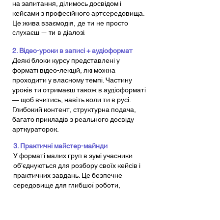
на запитання, ділимось досвідом і
кейсами з професійного артсередовища.
Це жива взаємодія,
де ти не просто
слухаєш — ти в діалозі.
2. Відео-уроки в записі + аудіоформат
Деякі блоки курсу представлені у
форматі відео-лекцій, які можна
проходити у власному темпі. Частину
уроків ти отримаєш також в аудіоформаті
— щоб вчитись, навіть коли ти в русі.
Глибокий контент, структурна подача,
багато прикладів з реального досвіду
арткураторок.
3. Практичні майстер-майнди
У форматі малих груп в зумі учасники
об’єднуються для розбору своїх кейсів і
практичних завдань. Це безпечне
середовище для глибшої роботи,
натхнення і підтримки. Тут
народжуються нові ідеї, партнерства і
прориви.