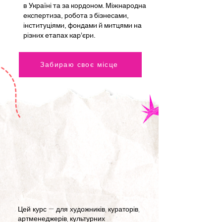
в Україні та за кордоном. Міжнародна
експертиза, робота з бізнесами,
інституціями, фондами й митцями на
різних етапах кар’єри.
Забираю своє місце
 Ц
 Ц
Цей курс — для художників, кураторів,
артменеджерів, культурних