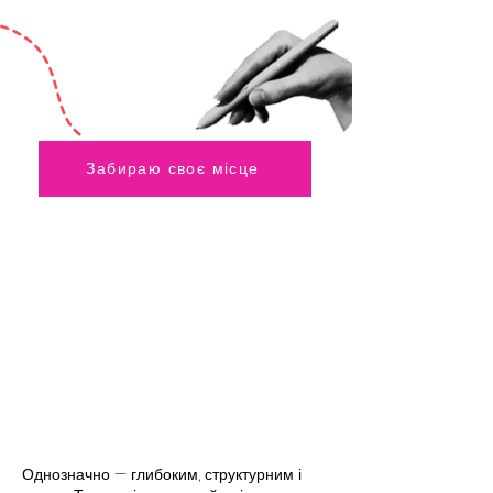
Забираю своє місце
НАВ
НАВ
Однозначно — глибоким, структурним і