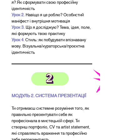
я? Як сформувати свою професійну
ідентичність
Урок 2.
Навіщо я це роблю? Особистий
маніфест і внутрішня мотивація
Урок 3.
Що я досліджую? Тема, ідея, поле,
які формують твою практику
Урок 4
.
Стиль: як побудувати впізнавану
мову. Візуальна/кураторська/проєктна
ідентичність
МОДУЛЬ 2. СИСТЕМА ПРЕЗЕНТАЦІЇ
Ти отримаєш системне розуміння того, як
правильно презентувати себе як
професіонала в мистецькій сфері. Ти
створиш портфоліо, CV та artist statement,
які справляють враження та професійно
тебе репрезентують.