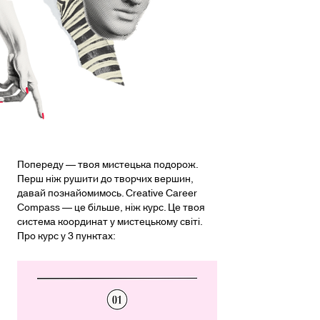
ИМО
ИМО
Попереду — твоя мистецька подорож.
Перш ніж рушити до творчих вершин,
давай познайомимось. Creative Career
Compass — це більше, ніж курс. Це твоя
система координат у мистецькому світі.
Про курс у 3 пунктах: