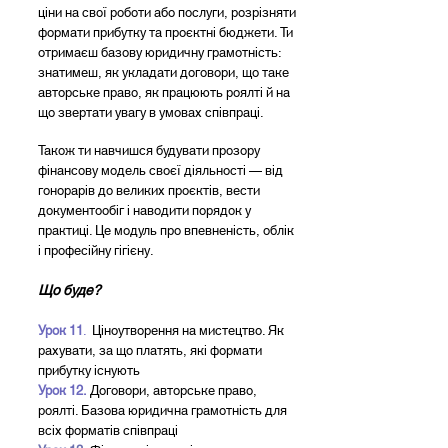
ціни на свої роботи або послуги, розрізняти
формати прибутку та проєктні бюджети. Ти
отримаєш базову юридичну грамотність:
знатимеш, як укладати договори, що таке
авторське право, як працюють роялті й на
що звертати увагу в умовах співпраці.
Також ти навчишся будувати прозору
фінансову модель своєї діяльності — від
гонорарів до великих проєктів, вести
документообіг і наводити порядок у
практиці. Це модуль про впевненість, облік
і професійну гігієну.
Що буде?
Урок 11
.
Ціноутворення на мистецтво. Як
рахувати, за що платять, які формати
прибутку існують
Урок 12.
Договори, авторське право,
роялті. Базова юридична грамотність для
всіх форматів співпраці