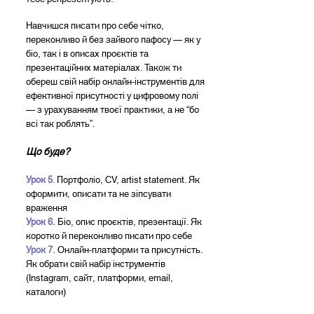
Навчишся писати про себе чітко,
переконливо й без зайвого пафосу — як у
біо, так і в описах проєктів та
презентаційних матеріалах. Також ти
обереш свій набір онлайн-інструментів для
ефективної присутності у цифровому полі
— з урахуванням твоєї практики, а не “бо
всі так роблять”.
Що буде?
Урок 5
.
Портфоліо, CV, artist statement. Як
оформити, описати та не зіпсувати
враження
Урок 6.
Біо, опис проєктів, презентації. Як
коротко й переконливо писати про себе
Урок 7.
Онлайн-платформи та присутність.
Як обрати свій набір інструментів
(Instagram, сайт, платформи, email,
каталоги)