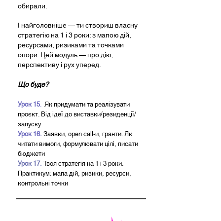
обирали.
І найголовніше — ти створиш власну
стратегію на 1 і 3 роки: з мапою дій,
ресурсами, ризиками та точками
опори. Цей модуль — про дію,
перспективу і рух уперед.
Що буде?
Урок 15
.
Як придумати та реалізувати
проєкт. Від ідеї до виставки/резиденції/
запуску
Урок 16.
Заявки, open call-и, гранти. Як
читати вимоги, формулювати цілі, писати
бюджети
Урок 17.
Твоя стратегія на 1 і 3 роки.
Практикум: мапа дій, ризики, ресурси,
контрольні точки