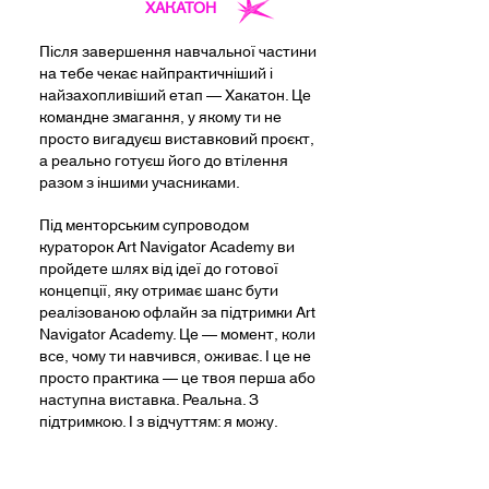
ХАКАТОН
Після завершення навчальної частини
на тебе чекає найпрактичніший і
найзахопливіший етап — Хакатон. Це
командне змагання, у якому ти не
просто вигадуєш виставковий проєкт,
а реально готуєш його до втілення
разом з іншими учасниками.
Під менторським супроводом
кураторок Art Navigator Academy ви
пройдете шлях від ідеї до готової
концепції, яку отримає шанс бути
реалізованою офлайн за підтримки Art
Navigator Academy. Це — момент, коли
все, чому ти навчився, оживає. І це не
просто практика — це твоя перша або
наступна виставка. Реальна. З
підтримкою. І з відчуттям: я можу.