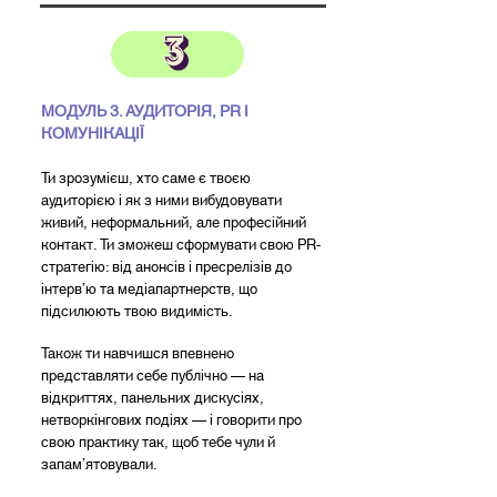
МОДУЛЬ 3. АУДИТОРІЯ, PR І
КОМУНІКАЦІЇ
Ти зрозумієш, хто саме є твоєю
аудиторією і як з ними вибудовувати
живий, неформальний, але професійний
контакт. Ти зможеш сформувати свою PR-
стратегію: від анонсів і пресрелізів до
інтерв’ю та медіапартнерств, що
підсилюють твою видимість.
Також ти навчишся впевнено
представляти себе публічно — на
відкриттях, панельних дискусіях,
нетворкінгових подіях — і говорити про
свою практику так, щоб тебе чули й
запам’ятовували.