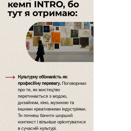
кемп INTRO, бо
тут я отримаю:
Культурну обізнаність як
професійну перевагу.
Поговоримо
про те, як мистецтво
перетинається з модою,
дизайном, кіно, музикою та
іншими креативними індустріями.
Ти почнеш бачити ширший
контекст і вільніше орієнтуватися
в сучасній культурі.