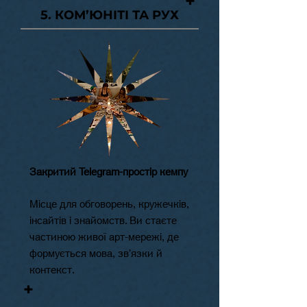
+
5. КОМ’ЮНІТІ ТА РУХ
Закритий Telegram-простір кемпу
Місце для обговорень, кружечків,
інсайтів і знайомств. Ви стаєте
частиною живої арт-мережі, де
формується мова, зв’язки й
контекст.
+