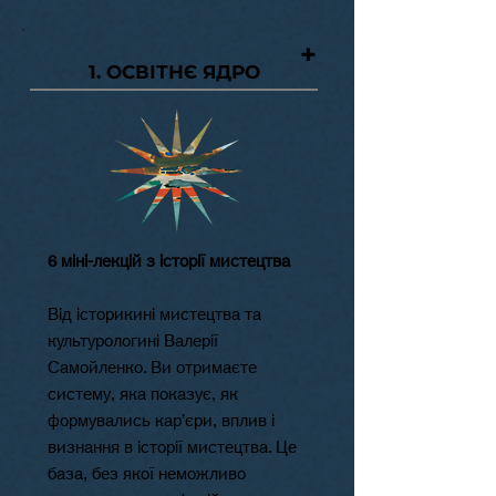
+
1. ОСВІТНЄ ЯДРО
6 міні-лекцій з історії мистецтва
​Від історикині мистецтва та
культурологині Валерії
Самойленко. Ви отримаєте
систему, яка показує, як
формувались кар’єри, вплив і
визнання в історії мистецтва. Це
база, без якої неможливо