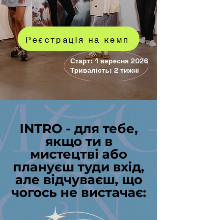
Реєстрація на кемп
Старт: 1 вересня 2026
Тривалість: 2 тижні
​​INTRO - для тебе,
якщо ти в
мистецтві або
плануєш туди вхід,
але відчуваєш, що
чогось не вистачає: