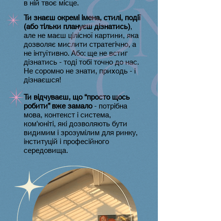
в ній твоє місце.
Ти знаєш окремі імена, стилі, події
(або тільки плануєш дізнатись)
,
але не маєш цілісної картини, яка
дозволяє мислити стратегічно, а
не інтуїтивно. Або: ще не встиг
дізнатись - тоді тобі точно до нас.
Не соромно не знати, приходь - і
дізнаєшся!
Ти відчуваєш, що “просто щось
робити” вже замало
-
потрібна
мова, контекст і система,
ком'юніті, які дозволяють бути
видимим і зрозумілим для ринку,
інституцій і професійного
середовища.