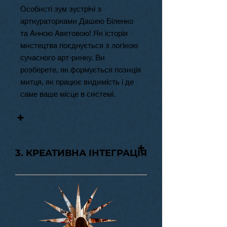
Особисті зум зустрічі з
арткураторками Дашею Біленко
та Анною Аветовою! Як історія
мистецтва поєднується з логікою
сучасного арт-ринку. Ви
розберете, як формується позиція
митця, як працює видимість і де
саме ваше місце в системі.
+
+
3. КРЕАТИВНА ІНТЕГРАЦІЯ