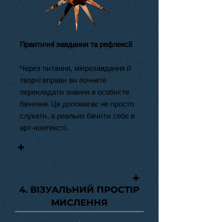
Практичні завдання та рефлексії
Через питання, мікрозавдання й
творчі вправи ви почнете
перекладати знання в особисте
бачення. Це допомагає не просто
слухати, а реально бачити себе в
арт-контексті.
+
+
4. ВІЗУАЛЬНИЙ ПРОСТІР
МИСЛЕННЯ