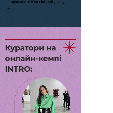
проживете її як цілісний досвід
+
Куратори на
онлайн-кемпі
INTRO: