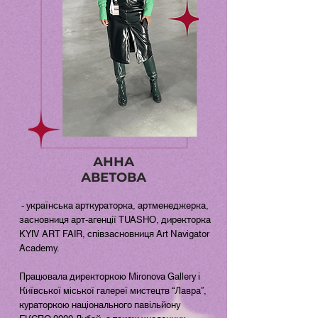
АННА
АВЕТОВА
- українська арткураторка, артменеджерка,
засновниця арт-агенції TUASHО, директорка
KYIV ART FAIR, співзасновниця Art Navigator
Academy.
​​Працювала директоркою Mironova Gallery і
Київської міської галереї мистецтв “Лавра”,
кураторкою національного павільйону