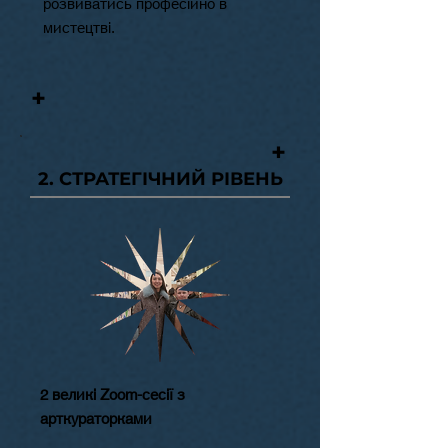
розвиватись професійно в
мистецтві.
+
+
2. СТРАТЕГІЧНИЙ РІВЕНЬ
2 великі Zoom-сесії з
арткураторками