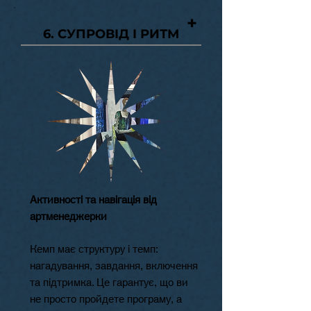
+
6. СУПРОВІД І РИТМ
Активності та навігація від
артменеджерки
Кемп має структуру і темп:
нагадування, завдання, включення
та підтримка. Це гарантує, що ви
не просто пройдете програму, а