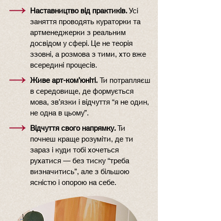
Наставництво від практиків.
Усі
заняття проводять кураторки та
артменеджерки з реальним
досвідом у сфері. Це не теорія
ззовні, а розмова з тими, хто вже
всередині процесів.
Живе арт-ком’юніті.
Ти потрапляєш
в середовище, де формується
мова, зв’язки і відчуття “я не один,
не одна в цьому”.
Відчуття свого напрямку.
Ти
почнеш краще розуміти, де ти
зараз і куди тобі хочеться
рухатися — без тиску “треба
визначитись”, але з більшою
ясністю і опорою на себе.