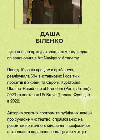
ДАША
БІЛЕНКО
- українська арткураторка, артменеджерка,
співзасновниця Art Navigator Academy.
Понад 10 років працює в артбізнесі,
реалізувала 60+ виставкових і освітніх
проєктів в Україні та Європі. Кураторка
Ukraine. Residence of Freedom (Рига, Латвія) в
2023 та виставки UA Brave (Париж, Франція)
в 2022.
Авторка освітніх програм та публічних лекцій
про сучасне мистецтво, спрямованих на
розвиток критичного мислення, професійної
автономії та кар’єрної навігації для митців.