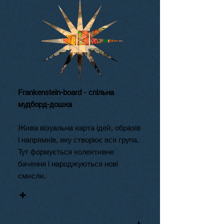
Frankenstein-board - спільна
мудборд-дошка
Жива візуальна карта ідей, образів
і напрямків, яку створює вся група.
Тут формується колективне
бачення і народжуються нові
смисли.
+