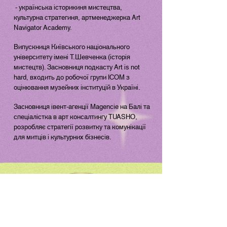
- українська історикиня мистецтва,
культурна стратегиня, артменеджерка Art
Navigator Academy.
Випускниця Київського національного
університету імені Т.Шевченка (історія
мистецтв). Засновниця подкасту Art is not
hard, входить до робочої групи ICOM з
оцінювання музейних інституцій в Україні.
Засновниця івент-агенції Magencie на Балі та
спеціалістка в арт консалтингу TUASHО,
розробляє стратегії розвитку та комунікації
для митців і культурних бізнесів.