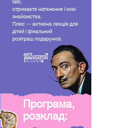
talk;
отримаєте натхнення і нові
знайомства.
Плюс — активна лекція для
дітей і фінальний
розіграш подарунків.
Програма,
розклад: