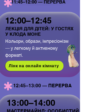
11:45–12:00 — ПЕРЕРВА
11:45–12:00 — ПЕРЕРВА
12:00–12:45
12:00–12:45
ЛЕКЦІЯ ДЛЯ ДІТЕЙ: У ГОСТЯХ
ЛЕКЦІЯ ДЛЯ ДІТЕЙ: У ГОСТЯХ
У КЛОДА МОНЕ
У КЛОДА МОНЕ
Кольори, образи, імпресіонізм
— у легкому й активному
форматі.
Лінк на онлайн кімнату
12:45–13:00 — ПЕРЕРВА
12:45–13:00 — ПЕРЕРВА
13:00–14:00
13:00–14:00
МАСТЕРМАЙНД: ОСОБИСТИЙ
МАСТЕРМАЙНД: ОСОБИСТИЙ