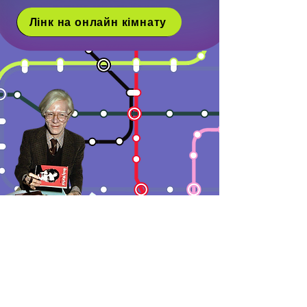
Лінк на онлайн кімнату
Можна обрати 1 сесію або