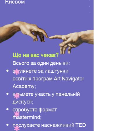
Києвом
Що на вас чекає?
Всього за один день ви:
заглянете за лаштунки
освітніх програм Art Navigator
Academy;
візьмете участь у панельній
дискусії;
спробуєте формат
mastermind;
послухаєте наснажливий TED