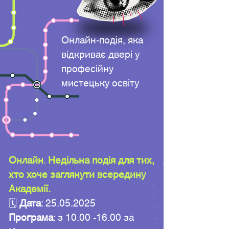
Онлайн-подія, яка
відкриває двері у
професійну
мистецьку освіту
Онлайн
.
Недільна подія для тих,
хто хоче заглянути всередину
Академії.
🗓
Дата
:
25.05.2025
Програма
: з
10.00 -16.00
за