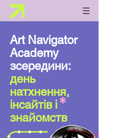
Art Navigator
Academy
зсередини
:
день
натхнення,
інсайтів і
знайомств