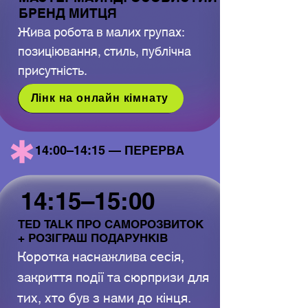
БРЕНД МИТЦЯ
БРЕНД МИТЦЯ
Жива робота в малих групах:
позиціювання, стиль, публічна
присутність.
Лінк на онлайн кімнату
14:00–14:15 — ПЕРЕРВА
14:00–14:15 — ПЕРЕРВА
14:15–15:00
14:15–15:00
TED TALK ПРО САМОРОЗВИТОК
TED TALK ПРО САМОРОЗВИТОК
+ РОЗІГРАШ ПОДАРУНКІВ
+ РОЗІГРАШ ПОДАРУНКІВ
Коротка наснажлива сесія,
закриття події та сюрпризи для
тих, хто був з нами до кінця.