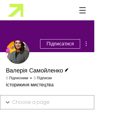
Інші дії
Підписатися
Автор
Валерія Самойленко
0 Підписники
0 Підписки
історикиня мистецтва