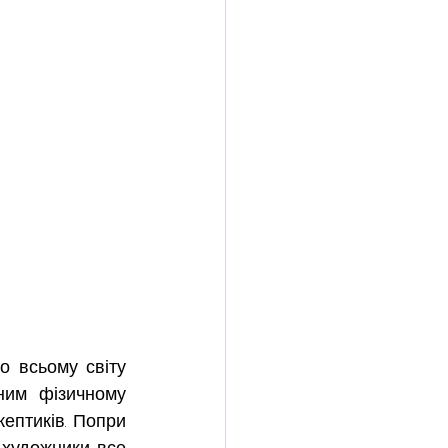
о всьому світу 
ним фізичному 
ептиків. Попри 
 художники все 