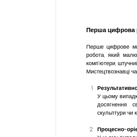
Перша цифрова 
Перше цифрове мис
робота, який малю
комп’ютери, штучний
Мистецтвознавці ча
Результативно
У цьому випадк
досягнення св
скульптури чи к
Процесно-оріє