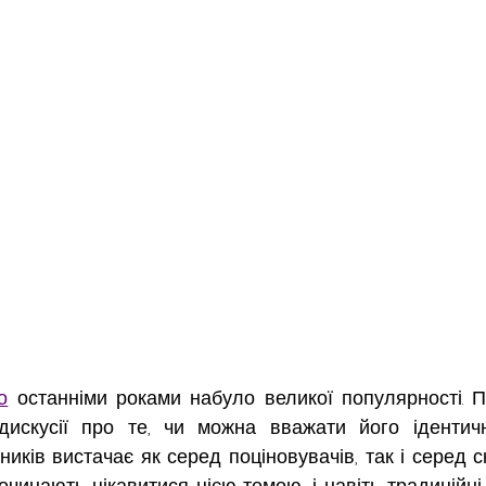
о
 останніми роками набуло великої популярності. П
дискусії про те, чи можна вважати його ідентич
иків вистачає як серед поціновувачів, так і серед ск
очинають цікавитися цією темою, і навіть традиційні