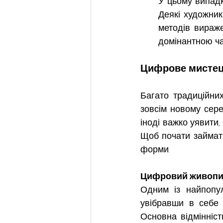
У цьому випадк
Деякі художник
методів вираже
домінантною ча
Цифрове мистецт
Багато традиційни
зовсім новому сере
іноді важко уявити,
Щоб почати займат
форми.
Цифровий живопи
Одним із найпопул
увібравши в себе д
Основна відмінніс