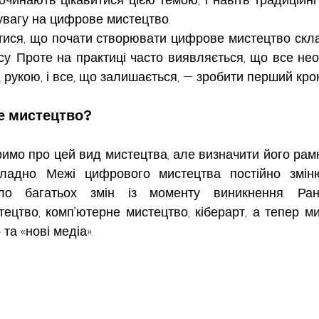
увагу на цифрове мистецтво.
ися, що почати створювати цифрове мистецтво склад
у. Проте на практиці часто виявляється, що все необ
д рукою, і все, що залишається, — зробити перший крок
е мистецтво?
имо про цей вид мистецтва, але визначити його рамки
ладно. Межі цифрового мистецтва постійно зміню
ало багатьох змін із моменту виникнення. Ра
ецтво, комп’ютерне мистецтво, кіберарт, а тепер ми
а «нові медіа».