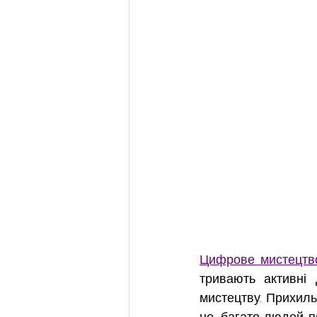
Цифрове мистецтв
тривають активні 
мистецтву. Прихильн
це, багато людей п