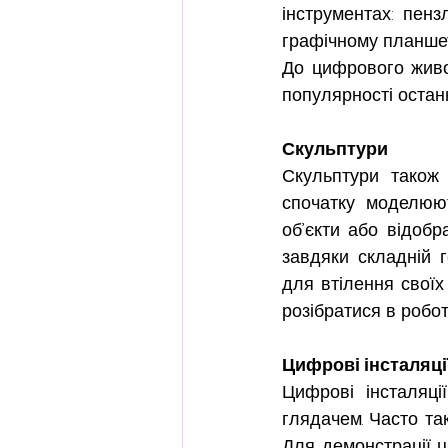
інструментах: пенз
графічному планшет
До цифрового живо
популярності остан
Скульптури
Скульптури також 
спочатку моделюют
об’єкти або відобр
завдяки складній г
для втілення своїх
розібратися в робот
Цифрові інсталяці
Цифрові інсталяці
глядачем. Часто так
Для демонстрації ц