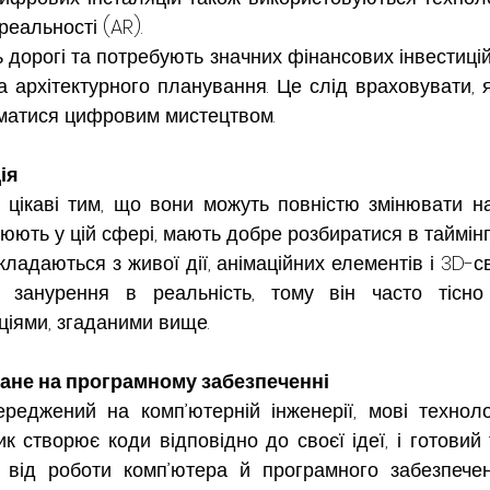
реальності (AR).
ь дорогі та потребують значних фінансових інвестицій,
та архітектурного планування. Це слід враховувати, 
йматися цифровим мистецтвом.
ія
я цікаві тим, що вони можуть повністю змінювати на
юють у цій сфері, мають добре розбиратися в таймінг
кладаються з живої дії, анімаційних елементів і 3D-сві
занурення в реальність, тому він часто тісно п
іями, згаданими вище.
ане на програмному забезпеченні
реджений на комп’ютерній інженерії, мові технолог
ик створює коди відповідно до своєї ідеї, і готовий 
 від роботи комп’ютера й програмного забезпечен