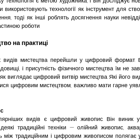
у технологія є метою художника, і він досліджує но
и використовують технології як інструмент для ство
ння, тоді як інші роблять досягнення науки невідді
стиною роботи.
во на практиці
х видів мистецтва перейшли у цифровий формат. В
довищі, і присутність фізичного мистецтва їм не зав
 як виглядає цифровий витвір мистецтва. Які його вид
ися цифровим мистецтвом, важливо мати гарне уявл
с
ярніших видів є цифровий живопис. Він виник у 
еякі традиційні техніки — олійний живопис, акваре
ть між традиційним і цифровим живописом полягає у