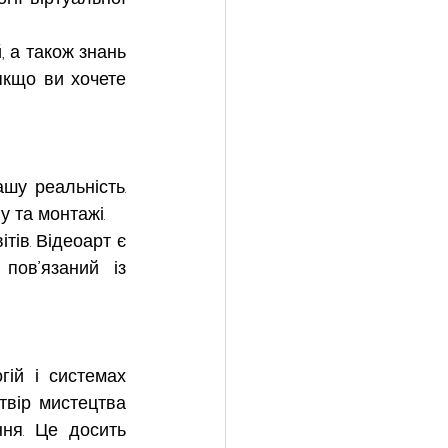
 а також знань 
якщо ви хочете 
шу реальність. 
у та монтажі.
тів. Відеоарт є 
ов’язаний із 
ій і системах 
твір мистецтва 
ня. Це досить 