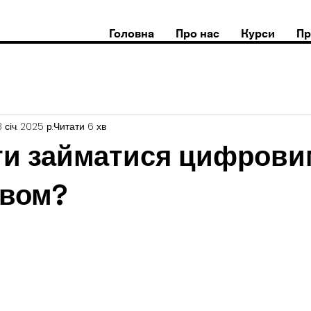
Головна
Про нас
Курси
Пр
 січ. 2025 р.
Читати 6 хв
ти займатися цифрови
твом?