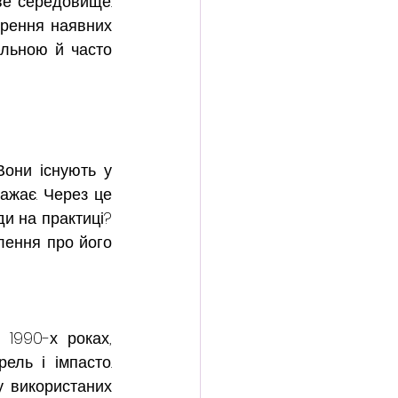
ве середовище. 
рення наявних 
льною й часто 
они існують у 
ажає. Через це 
и на практиці? 
ення про його 
1990-х роках, 
ль і імпасто. 
 використаних 