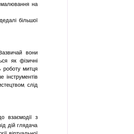
 малювання на 
едалі більшої 
азвичай вони 
ся як фізичні 
 роботу митця 
е інструментів 
тецтвом, слід 
о взаємодії з 
д дій глядача. 
ії віртуальної 