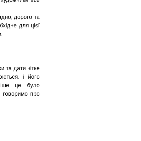
но, дорого та 
хідне для цієї 
.
 та дати чітке 
ються, і його 
ніше це було 
 говоримо про 