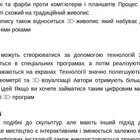
лі та фарби проти комп’ютерів і планшетів. Процес
і схожий на традиційний живопис.
пису також відноситься 3D-живопис, який набуває д
німи роками.
можуть створюватися за допомогою технологій. З
ься в спеціальних програмах, а потім реалізують
ажаються на екранах. Технології значно полегшують
еометрії та 3D-візуалізації. Автори отримують більш
 ідей. Якщо ви хочете займатися таким цифровим мис
і 3D-програм.
ї
ї подібні до скульптур, але мають інший підхід д
е мистецтво є інтерактивним і змінюється залежно ві
ифрових інсталяцій також використовуються технолог