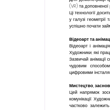
(VR) та доповненої 
Ці технології досит
у галузі геометрії 
успішно почати за
Відеоарт та анімац
Відеоарт і анімаці
Художники, які прац
Зазвичай анімації с
чудовим способом 
цифровими інсталяц
Мистецтво, заснов
Цей напрямок зосе
комунікації. Художн
частково залежить