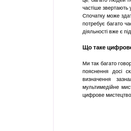
частіше звертають 
Спочатку може здат
потребує багато час
діяльності вже є пі
Що таке цифров
Ми так багато говор
пояснення досі ск
визначення зазн
мультимедійне мист
цифрове мистецтво т