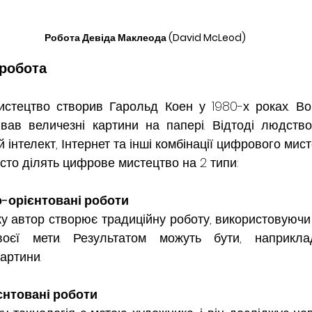
  Робота Девіда Маклеода (David McLeod)
робота
тецтво створив Гарольд Коен у 1980-х роках. Во
вав величезні картини на папері. Відтоді людств
 інтелект, Інтернет та інші комбінації цифрового мист
сто ділять цифрове мистецтво на 2 типи:
-орієнтовані роботи
у автор створює традиційну роботу, використовуючи 
оєї мети. Результатом можуть бути, наприклад,
артини.
нтовані роботи